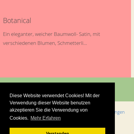
Botanical
Ein eleganter, weicher Baumwoll- Satin, mit
verschiedenen Blumen, Schmetterli...
Diese Website verwendet Cookies! Mit der
Verwendung dieser Website benutzen
akzeptieren Sie die Verwendung von
Bestellungen & Versand
Allgemeine Geschäftsbedingungen
Cookies.
Mehr Erfahren
Impressum
Datenschutz
Kontakt
Verstanden