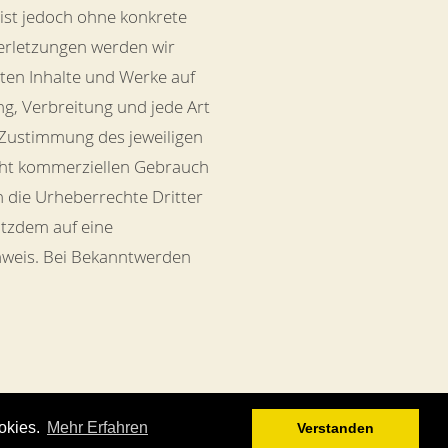
 ist jedoch ohne konkrete
erletzungen werden wir
ten Inhalte und Werke auf
ng, Verbreitung und jede Art
 Zustimmung des jeweiligen
nicht kommerziellen Gebrauch
en die Urheberrechte Dritter
otzdem auf eine
nweis. Bei Bekanntwerden
okies.
Mehr Erfahren
Verstanden