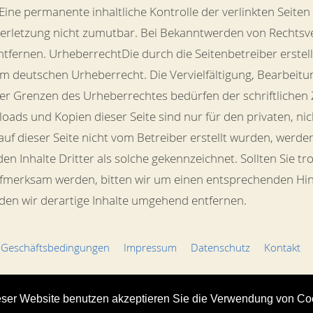
Eine permanente inhaltliche Kontrolle der verlinkten Seiten
verletzung nicht zumutbar. Bei Bekanntwerden von Rechtsv
tfernen. UrheberrechtDie durch die Seitenbetreiber erstell
em deutschen Urheberrecht. Die Vervielfältigung, Bearbeitu
er Grenzen des Urheberrechtes bedürfen der schriftlichen
nloads und Kopien dieser Seite sind nur für den privaten, 
e auf dieser Seite nicht vom Betreiber erstellt wurden, werd
n Inhalte Dritter als solche gekennzeichnet. Sollten Sie tr
fmerksam werden, bitten wir um einen entsprechenden Hi
den wir derartige Inhalte umgehend entfernen.
 Geschäftsbedingungen
Impressum
Datenschutz
Kontakt
kel
eser Website benutzen akzeptieren Sie die Verwendung von Co