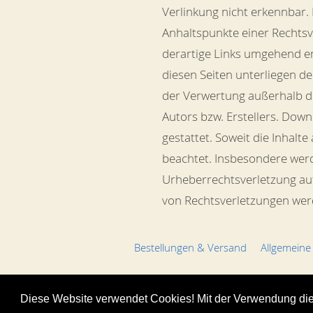
Verlinkung nicht erkennbar. 
Anhaltspunkte einer Rechts
derartige Links umgehend en
diesen Seiten unterliegen d
der Verwertung außerhalb d
Autors bzw. Erstellers. Dow
gestattet. Soweit die Inhalt
beachtet. Insbesondere werde
Urheberrechtsverletzung au
von Rechtsverletzungen wer
Bestellungen & Versand
Allgemeine
© 2013 neckels-living.de | Holger Nec
Diese Website verwendet Cookies! Mit der Verwendung di