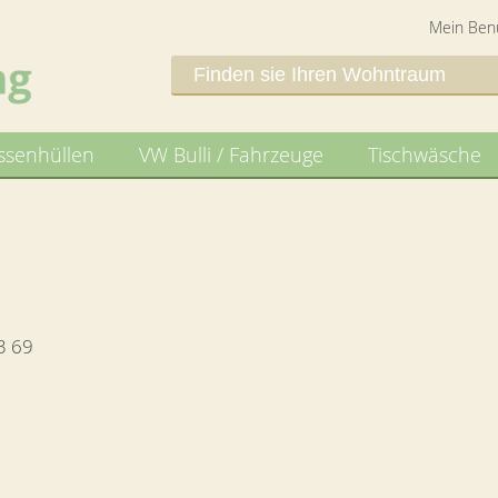
Mein Ben
ssenhüllen
VW Bulli / Fahrzeuge
Tischwäsche
3 69