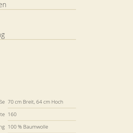
en
ng
ße
70 cm Breit, 64 cm Hoch
ite
160
ng
100 % Baumwolle