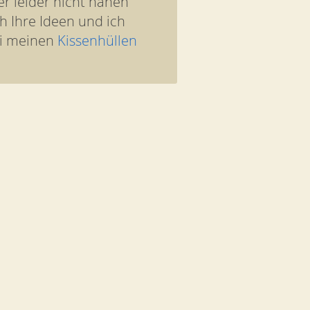
er leider nicht nähen
h Ihre Ideen und ich
ei meinen
Kissenhüllen