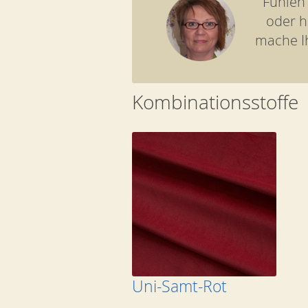
Fühlen
oder h
mache I
Kombinationsstoffe
Uni-Samt-Rot