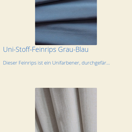
Uni-Stoff-Feinrips Grau-Blau
Dieser Feinrips ist ein Unifarbener, durchgefär...