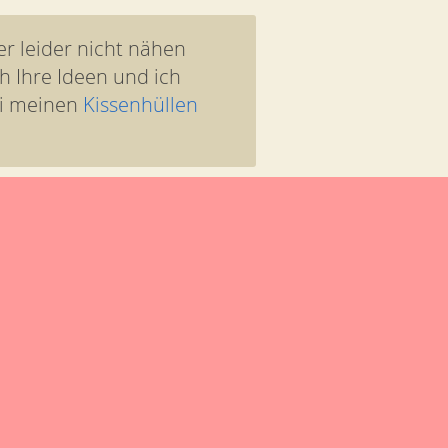
er leider nicht nähen
h Ihre Ideen und ich
ei meinen
Kissenhüllen