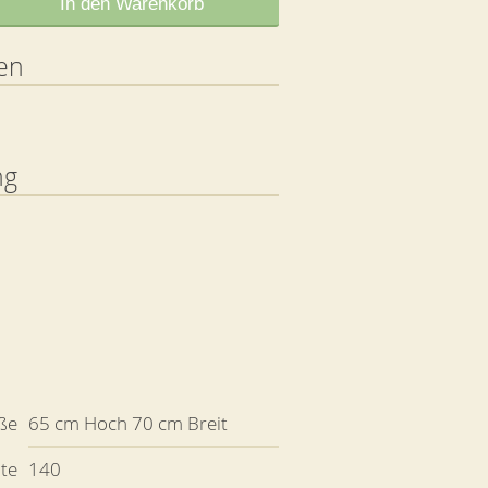
In den Warenkorb
en
ng
ße
65 cm Hoch 70 cm Breit
ite
140