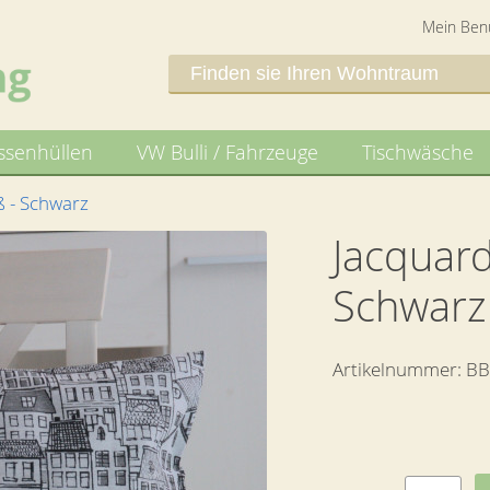
Mein Ben
ssenhüllen
VW Bulli / Fahrzeuge
Tischwäsche
 - Schwarz
Jacquar
Schwarz
Artikelnummer:
BB