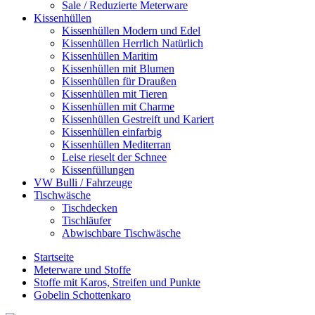
Sale / Reduzierte Meterware
Kissenhüllen
Kissenhüllen Modern und Edel
Kissenhüllen Herrlich Natürlich
Kissenhüllen Maritim
Kissenhüllen mit Blumen
Kissenhüllen für Draußen
Kissenhüllen mit Tieren
Kissenhüllen mit Charme
Kissenhüllen Gestreift und Kariert
Kissenhüllen einfarbig
Kissenhüllen Mediterran
Leise rieselt der Schnee
Kissenfüllungen
VW Bulli / Fahrzeuge
Tischwäsche
Tischdecken
Tischläufer
Abwischbare Tischwäsche
Startseite
Meterware und Stoffe
Stoffe mit Karos, Streifen und Punkte
Gobelin Schottenkaro