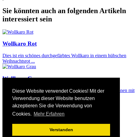
Sie könnten auch an folgenden Artikeln
interessiert sein
Wollkaro Rot
Dies ist ein schönes durchgefärbtes Wollkaro in einem hübschen
Weihnachtsrot ...
Wollkaro Grau
Dies ist ein schönes durchgefärbtes Wollkaro in edlen Grautönen mit
Diese Website verwendet Cookies! Mit der
Ecru. Sie...
Verwendung dieser Website benutzen
akzeptieren Sie die Verwendung von
Bestellungen & Versand
Cookies.
Mehr Erfahren
Allgemeine Geschäftsbedingungen
Impressum
Datenschutz
Verstanden
Kontakt