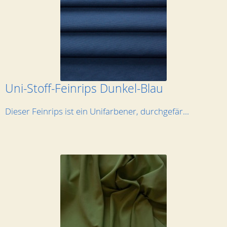
Uni-Stoff-Feinrips Dunkel-Blau
Dieser Feinrips ist ein Unifarbener, durchgefär...