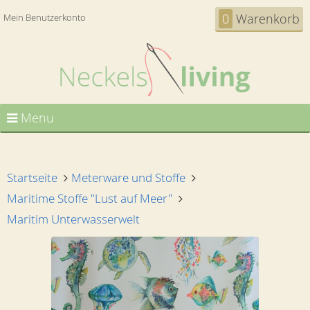
0
Warenkorb
Mein Benutzerkonto
Menu
Startseite
Meterware und Stoffe
Maritime Stoffe "Lust auf Meer"
Maritim Unterwasserwelt