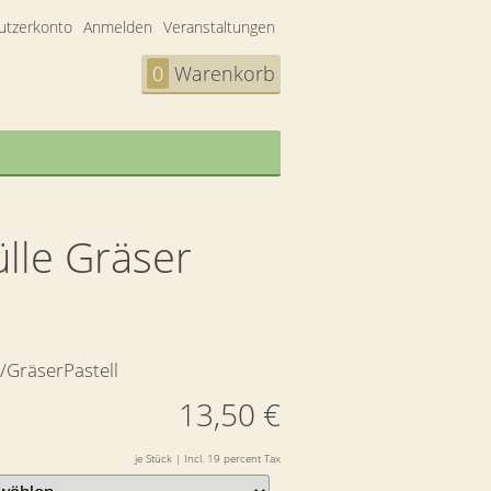
utzerkonto
Anmelden
Veranstaltungen
0
Warenkorb
lle Gräser
/GräserPastell
13,50 €
je Stück | Incl. 19 percent Tax