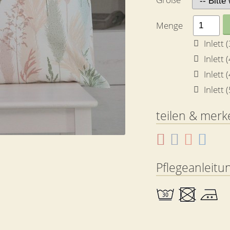
Menge
Inlett
Inlett
Inlett
Inlett
teilen & merk
Pflegeanleitu