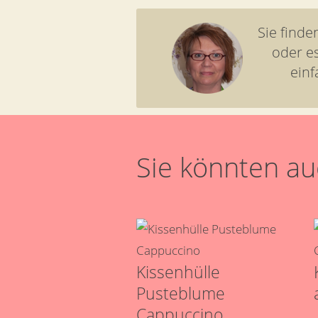
Sie find
oder e
einf
Sie könnten auc
Kissenhülle
Pusteblume
Cappuccino