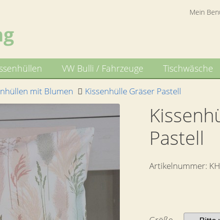
Mein Ben
issenhüllen
VW Bulli / Fahrzeuge
Tischwäsche
enhüllen mit Blumen
Kissenhülle Gräser Pastell
Kissenhü
Pastell
Artikelnummer:
KH
Größe