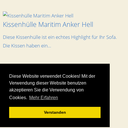
Kissenhülle Maritim Anker Hell
Diese Kissenhülle ist ein echtes Highlight für Ihr Sofa.
Die Kissen haben ein...
Bestellungen & Versand
Diese Website verwendet Cookies! Mit der
Verwendung dieser Website benutzen
Allgemeine Geschäftsbedingungen
akzeptieren Sie die Verwendung von
Impressum
Cookies.
Mehr Erfahren
Datenschutz
Kontakt
Verstanden
© 2013 neckels-living.de | Holger Neckel