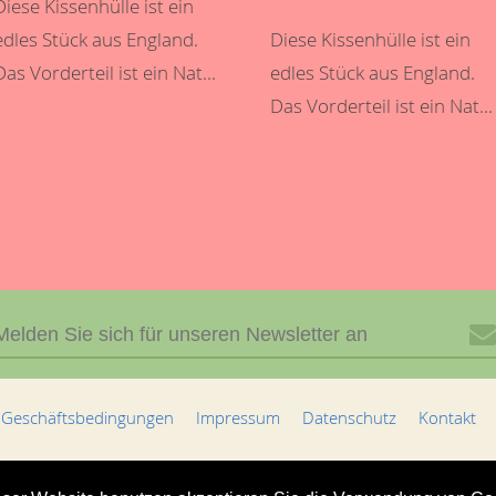
Diese Kissenhülle ist ein
edles Stück aus England.
Diese Kissenhülle ist ein
Das Vorderteil ist ein Nat...
edles Stück aus England.
Das Vorderteil ist ein Nat...
 Geschäftsbedingungen
Impressum
Datenschutz
Kontakt
kel