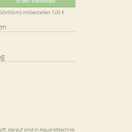
In den Warenkorb
 (50x50cm) mitbestellen
7,00 €
en
ng
off, darauf sind in Aquarelltechnik