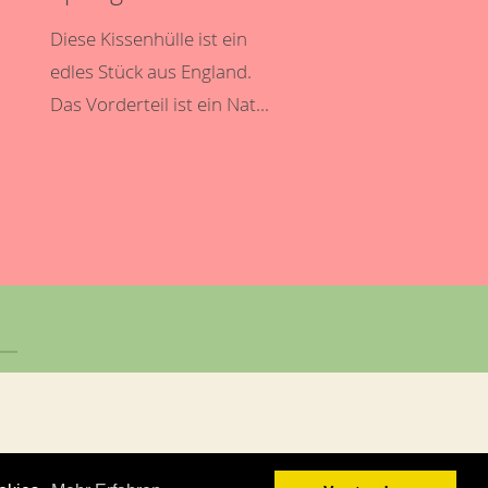
Diese Kissenhülle ist ein
edles Stück aus England.
Das Vorderteil ist ein Nat...