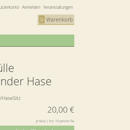
utzerkonto
Anmelden
Veranstaltungen
0
Warenkorb
lle
ender Hase
/HaseSitz
20,00 €
je Stück | Incl. 19 percent Tax