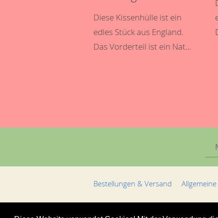
Diese Kissenhülle ist ein
edles Stück aus England.
Das Vorderteil ist ein Nat...
Bestellungen & Versand
Allgemeine
© 2013 neckels-living.de | Holger Nec