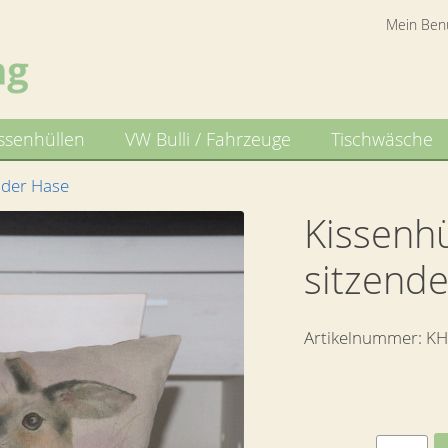
Mein Ben
ssenhüllen
VW Bulli / Fahrzeuge
Tischwäsche
nder Hase
Kissenhü
sitzend
Artikelnummer:
KH