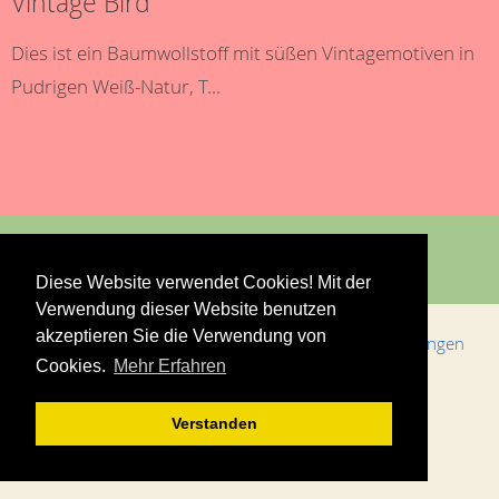
Vintage Bird
Dies ist ein Baumwollstoff mit süßen Vintagemotiven in
Pudrigen Weiß-Natur, T...
Diese Website verwendet Cookies! Mit der
Verwendung dieser Website benutzen
akzeptieren Sie die Verwendung von
Bestellungen & Versand
Allgemeine Geschäftsbedingungen
Cookies.
Mehr Erfahren
Impressum
Datenschutz
Kontakt
Verstanden
© 2013 neckels-living.de | Holger Neckel