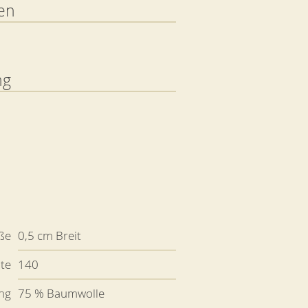
en
ng
ße
0,5 cm Breit
ite
140
ng
75 % Baumwolle