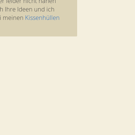
er leider nicht nähen
h Ihre Ideen und ich
ei meinen
Kissenhüllen