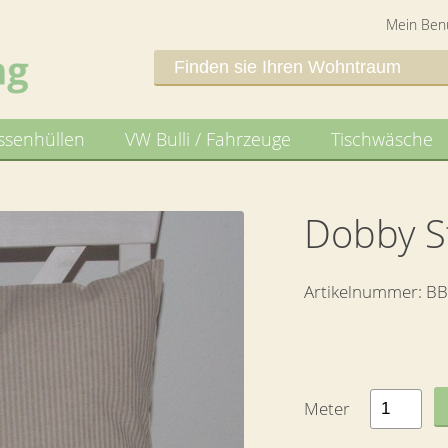
Mein Ben
ssenhüllen
VW Bulli / Fahrzeuge
Tischwäsche
Dobby St
Artikelnummer:
BB
Meter