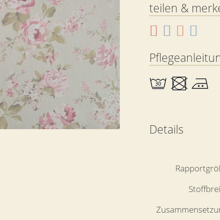
teilen & merk
Pflegeanleitu
Details
Rapportgrö
Stoffbre
Zusammensetzu