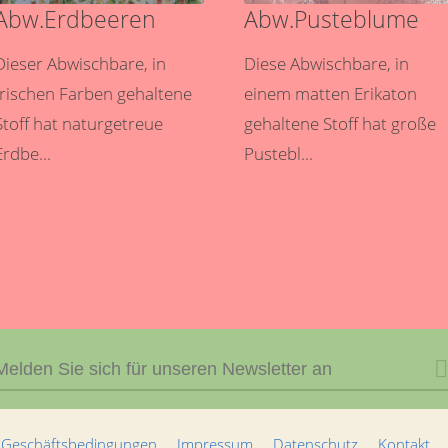
Abw.Erdbeeren
Abw.Pusteblume
Dieser Abwischbare, in
Diese Abwischbare, in
frischen Farben gehaltene
einem matten Erikaton
Stoff hat naturgetreue
gehaltene Stoff hat große
Erdbe...
Pustebl...
 Geschäftsbedingungen
Impressum
Datenschutz
Kontakt