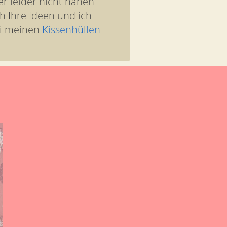
er leider nicht nähen
h Ihre Ideen und ich
ei meinen
Kissenhüllen