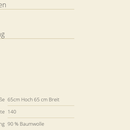
en
ng
ße
65cm Hoch 65 cm Breit
ite
140
ng
90 % Baumwolle