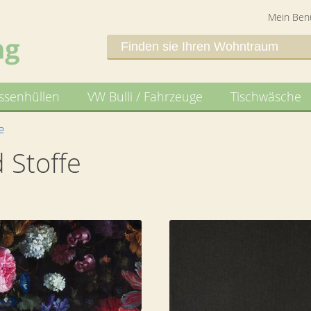
Mein Ben
issenhüllen
VW Bulli / Fahrzeuge
Tischwäsche
e
 Stoffe