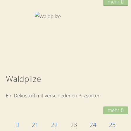
mehr
Waldpilze
Ein Dekostoff mit verschiedenen Pilzsorten
mehr
21
22
23
24
25